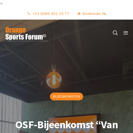
=
+31 (0)85 401 19 77
Eindhoven, NL
BIJEENKOMSTEN
OSF-Bijeenkomst “Van