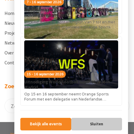
7 - 16 september 2026
Handelsmissie naar Australië: ontdek kansen
Home
.
richting Brisbane 2032
Click here for the post in English Van 7 tot en met
Nieuws
.
16 september 2026 organiseert Orange Sports
Forum in...
Projecten
.
Netwerk
.
Over OSF
.
Contact
.
15 - 16 september 2026
Uitnodiging World Football Summit 2026 in
Zoeken
Madrid
Op 15 en 16 september neemt Orange Sports
Forum met een delegatie van Nederlandse
bedrijven deel aan de World Football...
Bekijk alle events
Sluiten
Your Connection to the Global Sports Industry. -
Privacy verklaring