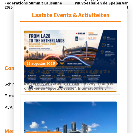
Federations Summit Lausanne
WK Voetbal en de Spelen van
2025
LA28 komen eraan — en jij kunt
meespelen!
Laatste Events & Activiteiten
25 augustus 2026
Contact
From LA28 to the Netherlands: Building the
Future of Sports, Cities and Venues
De Verenigde Staten staan aan het begin van een
Schimmelt 40, 5611 ZX Eindhoven
ongekende “Sports Decade”. Internationale
topsportevenementen en grote investeringen in
E-mail: info@orangesportsforum.com
stadions, infrastructuur...
KvK: 50334905
Menu