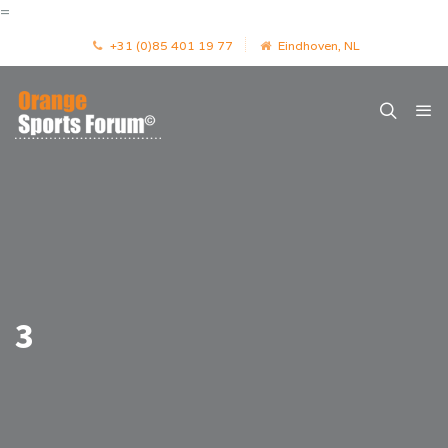
=
+31 (0)85 401 19 77
Eindhoven, NL
3