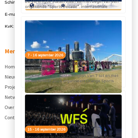
De Verenigde Staten staan aan het begin van een
Schimmelt 40, 5611 ZX Eindhoven
ongekende “Sports Decade”. Internationale
topsportevenementen en grote investeringen in
E-mail: info@orangesportsforum.com
stadions, infrastructuur...
KvK: 50334905
Menu
7 - 16 september 2026
Handelsmissie naar Australië: ontdek kansen
Home
.
richting Brisbane 2032
Click here for the post in English Van 7 tot en met
Nieuws
.
16 september 2026 organiseert Orange Sports
Forum in...
Projecten
.
Netwerk
.
Over OSF
.
Contact
.
15 - 16 september 2026
Uitnodiging World Football Summit 2026 in