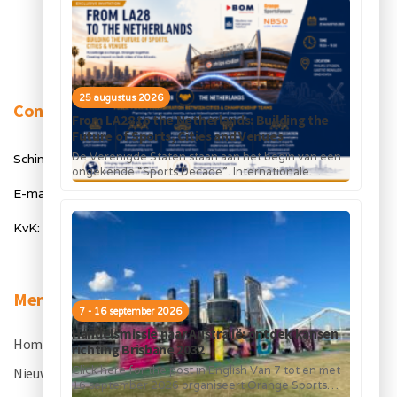
25 augustus 2026
Contact
From LA28 to the Netherlands: Building the
Future of Sports, Cities and Venues
De Verenigde Staten staan aan het begin van een
Schimmelt 40, 5611 ZX Eindhoven
ongekende “Sports Decade”. Internationale
topsportevenementen en grote investeringen in
E-mail: info@orangesportsforum.com
stadions, infrastructuur...
KvK: 50334905
Menu
7 - 16 september 2026
Handelsmissie naar Australië: ontdek kansen
Home
.
richting Brisbane 2032
Click here for the post in English Van 7 tot en met
Nieuws
.
16 september 2026 organiseert Orange Sports