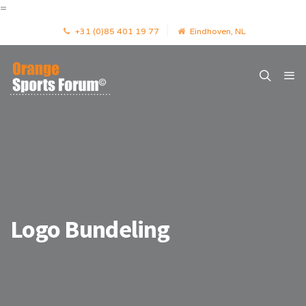
=
+31 (0)85 401 19 77
Eindhoven, NL
Logo Bundeling