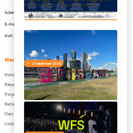
Future of Sports, Cities and Venues
De Verenigde Staten staan aan het begin van een
Schimmelt 40, 5611 ZX Eindhoven
ongekende “Sports Decade”. Internationale
topsportevenementen en grote investeringen in
E-mail: info@orangesportsforum.com
stadions, infrastructuur...
KvK: 50334905
Menu
7 - 16 september 2026
Handelsmissie naar Australië: ontdek kansen
Home
.
richting Brisbane 2032
Click here for the post in English Van 7 tot en met
Nieuws
.
16 september 2026 organiseert Orange Sports
Forum in...
Projecten
.
Netwerk
.
Over OSF
.
Contact
.