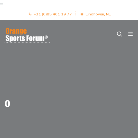
=
+31 (0)85 401 19 77
Eindhoven, NL
0