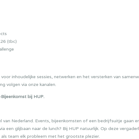
ects
26 (tbc)
allenge
voor inhoudelijke sessies, netwerken en het versterken van samen
ng volgen via onze kanalen.
Bijeenkomst bij HUP.
l van Nederland. Events, bijeenkomsten of een bedrijfsuitje gaan e
e via een glijbaan naar de lunch? Bij HUP natuurlijk. Op deze vergade
e als team elk probleem met het grootste plezier.