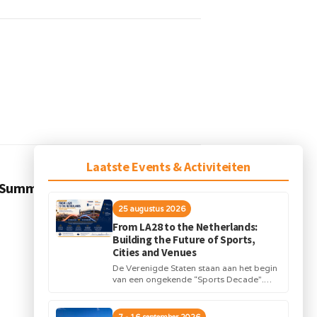
Laatste Events & Activiteiten
VOLGEND BERICHT
 Summit 2026, Lausanne
25 augustus 2026
From LA28 to the Netherlands:
Building the Future of Sports,
Cities and Venues
De Verenigde Staten staan aan het begin
van een ongekende “Sports Decade”.
Internationale topsportevenementen en
grote investeringen in stadions,
infrastructuur...