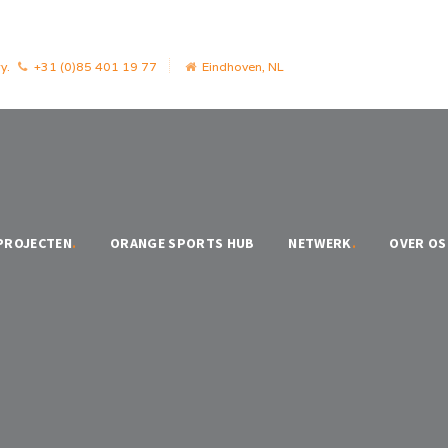
y.
+31 (0)85 401 19 77
Eindhoven, NL
PROJECTEN
.
ORANGE SPORTS HUB
NETWERK
.
OVER OS