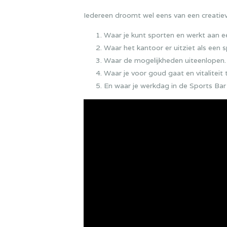
Iedereen droomt wel eens van een creatie
Waar je kunt sporten en werkt aan 
Waar het kantoor er uitziet als een 
Waar de mogelijkheden uiteenlope
Waar je voor goud gaat en vitaliteit
En waar je werkdag in de Sports Bar