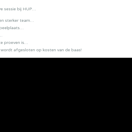
ve sessie bij HUP…
een sterker team…
speelplaats…
n…
 te proeven is…
 wordt afgesloten op kosten van de baas!