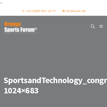
=
+31 (0)85 401 19 77
Eindhoven, NL
SportsandTechnology_congr
1024×683