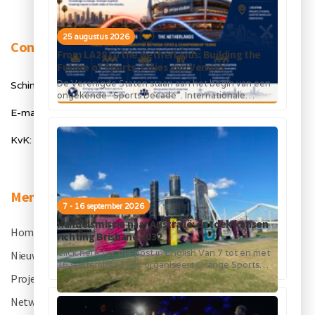
25 augustus 2026
Contact
From LA28 to the Netherlands: Building the
Future of Sports, Cities and Venues
De Verenigde Staten staan aan het begin van een
Schimmelt 40, 5611 ZX Eindhoven
ongekende “Sports Decade”. Internationale
topsportevenementen en grote investeringen in
E-mail: info@orangesportsforum.com
stadions, infrastructuur...
KvK: 50334905
Menu
7 - 16 september 2026
Handelsmissie naar Australië: ontdek kansen
Home
.
richting Brisbane 2032
Click here for the post in English Van 7 tot en met
Nieuws
.
16 september 2026 organiseert Orange Sports
Forum in...
Projecten
.
Netwerk
.