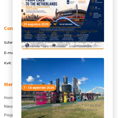
25 augustus 2026
Contact
From LA28 to the Netherlands: Building the
Future of Sports, Cities and Venues
De Verenigde Staten staan aan het begin van een
Schimmelt 40, 5611 ZX Eindhoven
ongekende “Sports Decade”. Internationale
topsportevenementen en grote investeringen in
E-mail: info@orangesportsforum.com
stadions, infrastructuur...
KvK: 50334905
Menu
7 - 16 september 2026
Handelsmissie naar Australië: ontdek kansen
Home
.
richting Brisbane 2032
Click here for the post in English Van 7 tot en met
Nieuws
.
16 september 2026 organiseert Orange Sports
Forum in...
Projecten
.