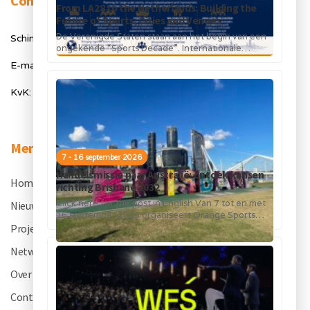
Contact
From LA28 to the Netherlands: Building the
Future of Sports, Cities and Venues
De Verenigde Staten staan aan het begin van een
Schimmelt 40, 5611 ZX Eindhoven
ongekende “Sports Decade”. Internationale
topsportevenementen en grote investeringen in
E-mail: info@orangesportsforum.com
stadions, infrastructuur...
KvK: 50334905
Menu
7 - 16 september 2026
Handelsmissie naar Australië: ontdek kansen
Home
.
richting Brisbane 2032
Click here for the post in English Van 7 tot en met
Nieuws
.
16 september 2026 organiseert Orange Sports
Forum in...
Projecten
.
Netwerk
.
Over OSF
.
Contact
.