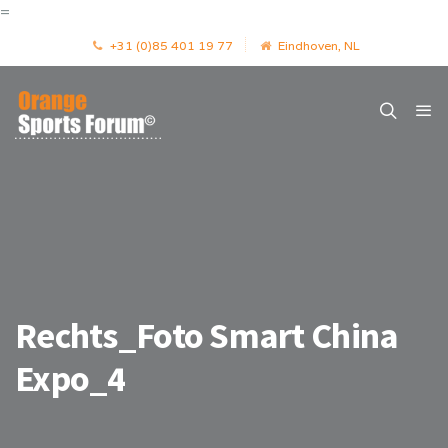
=
+31 (0)85 401 19 77
Eindhoven, NL
Rechts_Foto Smart China
Expo_4