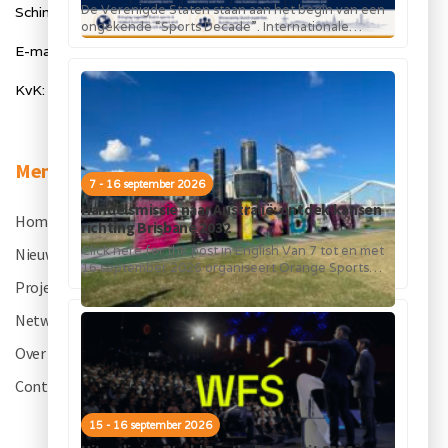
De Verenigde Staten staan aan het begin van een
Schimmelt 40, 5611 ZX Eindhoven
ongekende “Sports Decade”. Internationale
topsportevenementen en grote investeringen in
E-mail: info@orangesportsforum.com
stadions, infrastructuur...
KvK: 50334905
Menu
7 - 16 september 2026
Handelsmissie naar Australië: ontdek kansen
Home
.
richting Brisbane 2032
Click here for the post in English Van 7 tot en met
Nieuws
.
16 september 2026 organiseert Orange Sports
Forum in...
Projecten
.
Netwerk
.
Over OSF
.
Contact
.
15 - 16 september 2026