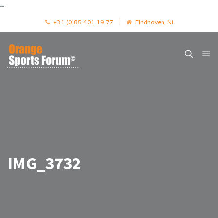
=
+31 (0)85 401 19 77
Eindhoven, NL
IMG_3732