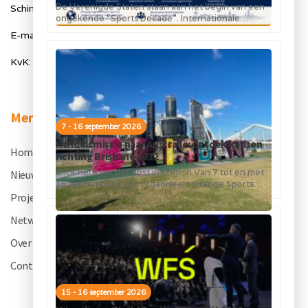
De Verenigde Staten staan aan het begin van een
Schimmelt 40, 5611 ZX Eindhoven
ongekende “Sports Decade”. Internationale
topsportevenementen en grote investeringen in
E-mail: info@orangesportsforum.com
stadions, infrastructuur...
KvK: 50334905
Menu
7 - 16 september 2026
Handelsmissie naar Australië: ontdek kansen
Home
.
richting Brisbane 2032
Click here for the post in English Van 7 tot en met
Nieuws
.
16 september 2026 organiseert Orange Sports
Forum in...
Projecten
.
Netwerk
.
Over OSF
.
Contact
.
15 - 16 september 2026