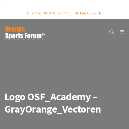
=
+31 (0)85 401 19 77
Eindhoven, NL
Logo OSF_Academy –
GrayOrange_Vectoren