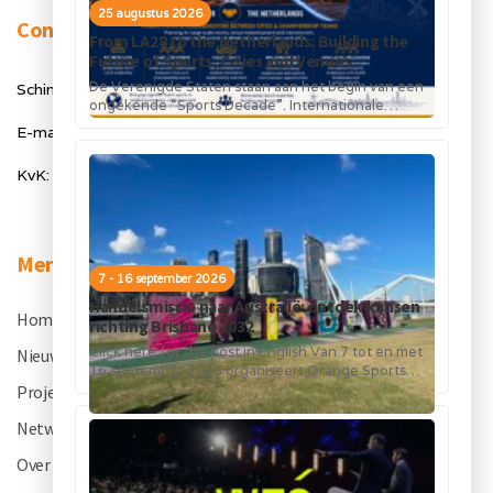
25 augustus 2026
Contact
From LA28 to the Netherlands: Building the
Future of Sports, Cities and Venues
De Verenigde Staten staan aan het begin van een
Schimmelt 40, 5611 ZX Eindhoven
ongekende “Sports Decade”. Internationale
topsportevenementen en grote investeringen in
E-mail: info@orangesportsforum.com
stadions, infrastructuur...
KvK: 50334905
Menu
7 - 16 september 2026
Handelsmissie naar Australië: ontdek kansen
Home
.
richting Brisbane 2032
Click here for the post in English Van 7 tot en met
Nieuws
.
16 september 2026 organiseert Orange Sports
Forum in...
Projecten
.
Netwerk
.
Over OSF
.